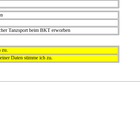
en
ischer Tanzsport beim BKT erworben
 zu.
iner Daten stimme ich zu.